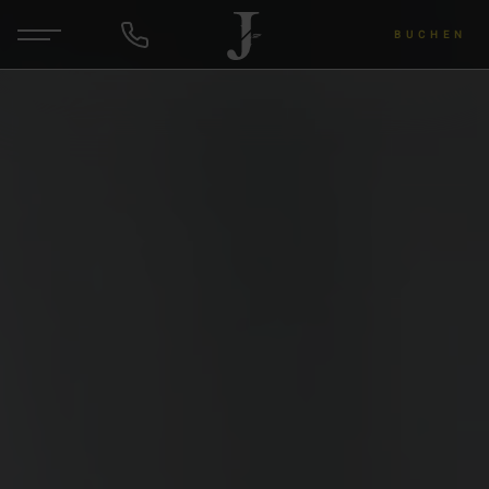
BUCHEN
DE
EN
ANFRAGEN
Hotel & Gastgeber
Zimmer & Angebote
Wellness & Yoga
Wein & Lu's Bunter Genuss
Rund um die Region