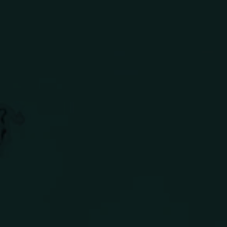
ein & Lu's Bunter Genu
Rund um die Region
Events
DE
EN