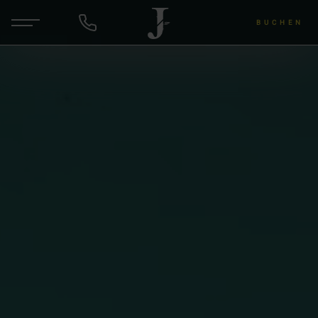
BUCHEN
DE
EN
ANFRAGEN
Hotel & Gastgeber
Zimmer & Angebote
Wellness & Yoga
Wein & Lu's Bunter Genuss
Rund um die Region