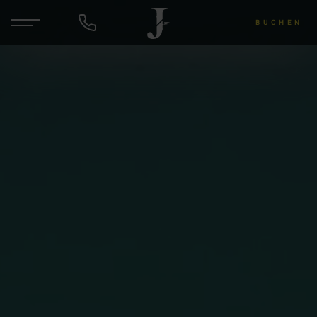
BUCHEN
DE
EN
ANFRAGEN
Hotel & Gastgeber
Zimmer & Angebote
Wellness & Yoga
Wein & Lu's Bunter Genuss
Rund um die Region