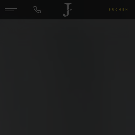
BUCHEN
DE
EN
ANFRAGEN
Hotel & Gastgeber
Zimmer & Angebote
Wellness & Yoga
Wein & Lu's Bunter Genuss
Rund um die Region