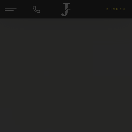
BUCHEN
DE
EN
ANFRAGEN
Hotel & Gastgeber
Zimmer & Angebote
Wellness & Yoga
Wein & Lu's Bunter Genuss
Rund um die Region