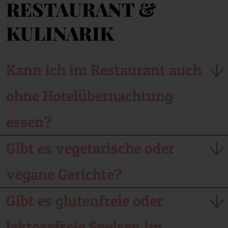
RESTAURANT &
uns einfach an.
KULINARIK
Kann ich im Restaurant auch
ohne Hotelübernachtung
essen?
Ja, unser Restaurant ist auch für externe Gäste geöffnet.
Gibt es vegetarische oder
Eine Tischreservierung wird empfohlen.
vegane Gerichte?
Selbstverständlich! Unsere Küche bietet eine Auswahl an
Gibt es glutenfreie oder
vegetarischen und veganen Speisen – mit viel Liebe zum
Detail und besten regionalen Zutaten.
laktosefreie Speisen im