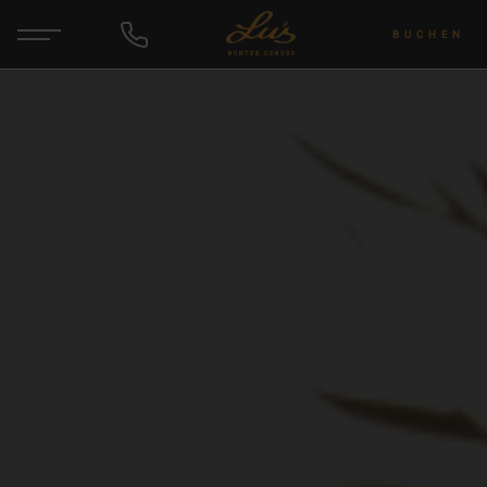
BUCHEN
DE
ANFRAGEN
Hotel & Gastgeber
Zimmer & Angebote
Wellness & Yoga
Wein & Lu's Bunter Genuss
Rund um die Region