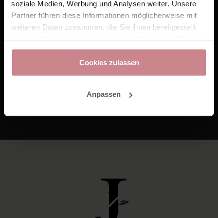
soziale Medien, Werbung und Analysen weiter. Unsere
Partner führen diese Informationen möglicherweise mit
Auszeit?
weiteren Daten zusammen, die Sie ihnen bereitgestellt
haben oder die sie im Rahmen Ihrer Nutzung der Dienste
gesammelt haben.
AUSSERHALB N°1
Cookies zulassen
Jetzt buchen!
Anpassen