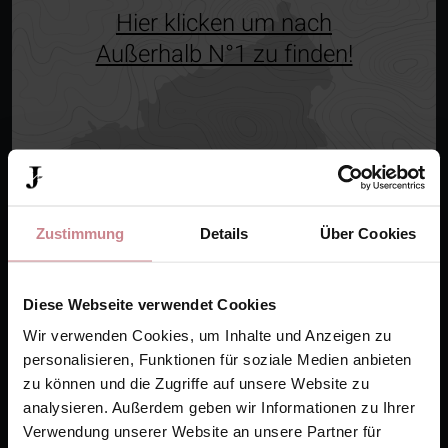
Hier klicken um nach
Außerhalb N°1 zu finden!
Zustimmung
Details
Über Cookies
Diese Webseite verwendet Cookies
Wir verwenden Cookies, um Inhalte und Anzeigen zu
personalisieren, Funktionen für soziale Medien anbieten
+49 (0) 6737 71000
zu können und die Zugriffe auf unsere Website zu
info@jordans-untermuehle.de
analysieren. Außerdem geben wir Informationen zu Ihrer
Verwendung unserer Website an unsere Partner für