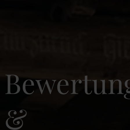
Bewertun
&