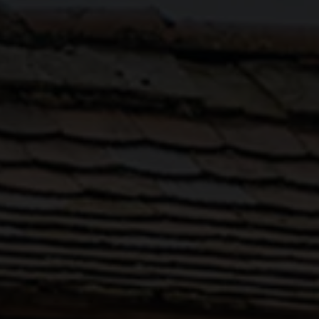
ein & Lu's Bunter Genu
Rund um die Region
Events
DE
EN