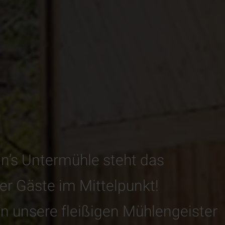
an’s Untermühle steht das
r Gäste im Mittelpunkt!
n unsere fleißigen Mühlengeister