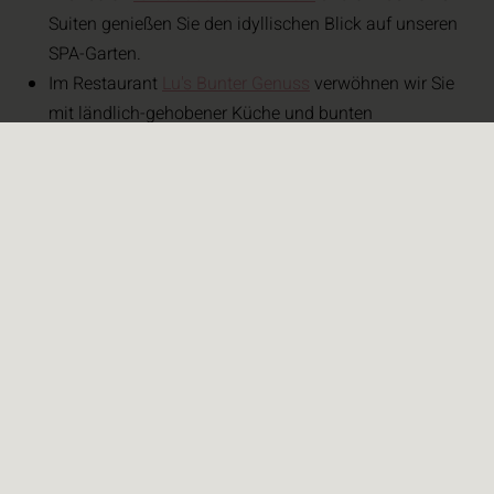
Suiten genießen Sie den idyllischen Blick auf unseren
SPA-Garten.
Im Restaurant
Lu's Bunter Genuss
verwöhnen wir Sie
mit ländlich-gehobener Küche und bunten
Genussmomenten, die regionale Aromen perfekt zur
Geltung bringen.
Entdecken Sie bei unseren
Weinproben
die besten
Weine der Region und erleben Sie unvergessliche
Geschmackserlebnisse.
Unsere abgelegene und idyllisch-ruhige Lage lädt dazu
ein, die Ruhe und Schönheit der Natur zu genießen.
Tauchen Sie ein in die charmante Atmosphäre unseres
geschichtsträchtigen Fachwerk-Ortes in Rheinhessen,
umgeben von
Weinbergen
.
Erkunden Sie das vielfältige
Rad- und Wandernetz
rund
um Jordan’s Untermühle und entdecken Sie die