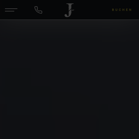
BUCHEN
DE
EN
ANFRAGEN
Hotel & Gastgeber
Zimmer & Angebote
Wellness & Yoga
Wein & Lu's Bunter Genuss
Rund um die Region