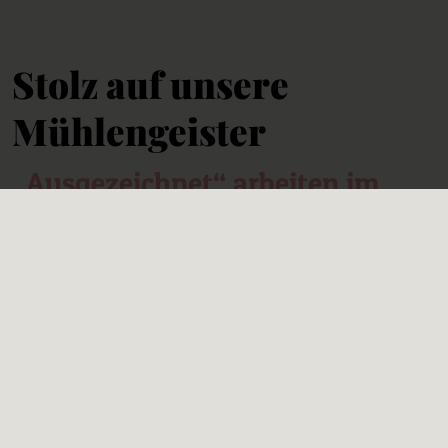
Stolz auf unsere
Mühlengeister
„Ausgezeichnet“ arbeiten im
Hotel
Was wir und unsere Mühlengeister tun, tun wir
mit Leidenschaft. Das spüren Gäste schon bei
der Ankunft in Jordan’s Untermühle. Die
Leidenschaft und das Gespür für Menschen