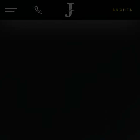
BUCHEN
DE
EN
ANFRAGEN
Hotel & Gastgeber
Zimmer & Angebote
Wellness & Yoga
Wein & Lu's Bunter Genuss
Rund um die Region