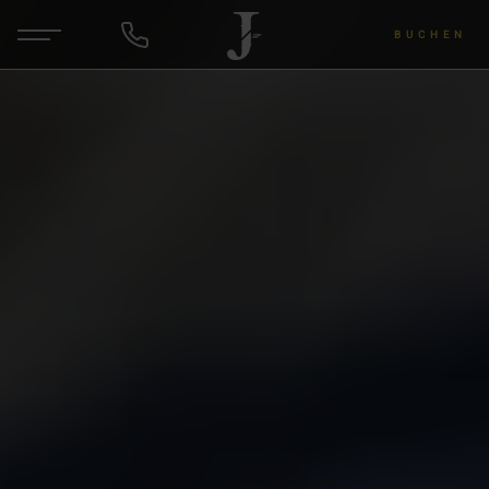
BUCHEN
DE
EN
ANFRAGEN
Hotel & Gastgeber
Zimmer & Angebote
Wellness & Yoga
Wein & Lu's Bunter Genuss
Rund um die Region