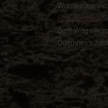
Wanderung, mit
Rheinhessen
. 
dem Weg zwisc
Odernheim zurü