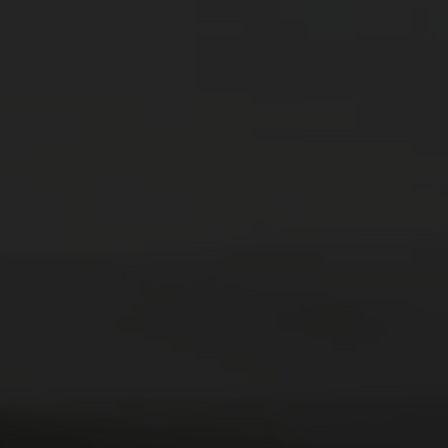
ein & Lu's Bunter Genu
Rund um die Region
Events
DE
EN