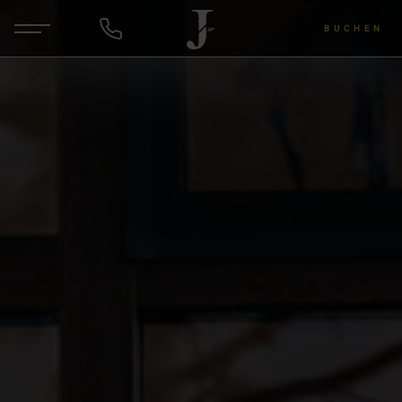
BUCHEN
DE
EN
ANFRAGEN
Hotel & Gastgeber
Zimmer & Angebote
Wellness & Yoga
Wein & Lu's Bunter Genuss
Rund um die Region