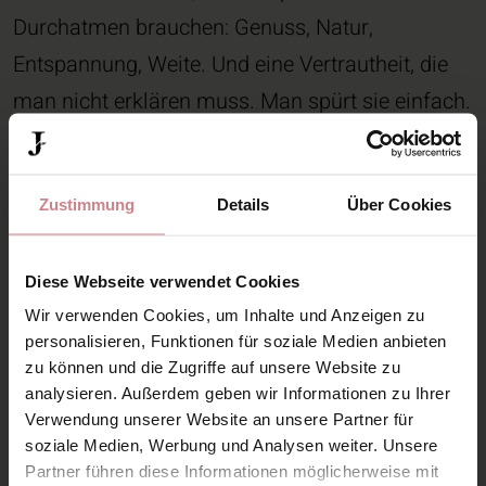
Durchatmen brauchen: Genuss, Natur,
Entspannung, Weite. Und eine Vertrautheit, die
man nicht erklären muss. Man spürt sie einfach.
Hier sind fünf Dinge, die unsere Gäste immer
wieder begeistern.
Zustimmung
Details
Über Cookies
Diese Webseite verwendet Cookies
1. Die Art, wie man hier
Wir verwenden Cookies, um Inhalte und Anzeigen zu
zur Ruhe kommt: Das
personalisieren, Funktionen für soziale Medien anbieten
zu können und die Zugriffe auf unsere Website zu
Spa als Herzstück
analysieren. Außerdem geben wir Informationen zu Ihrer
Verwendung unserer Website an unsere Partner für
Im
Jordan’s Untermühle Spa
fühlt sich Zeit auf
soziale Medien, Werbung und Analysen weiter. Unsere
Partner führen diese Informationen möglicherweise mit
einmal anders an. Der Alltag rückt in den