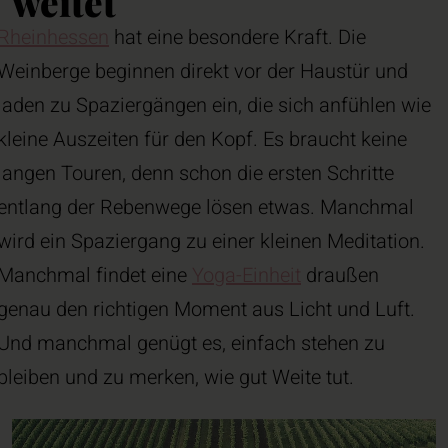
weitet
Rheinhessen
hat eine besondere Kraft. Die
Weinberge beginnen direkt vor der Haustür und
laden zu Spaziergängen ein, die sich anfühlen wie
kleine Auszeiten für den Kopf. Es braucht keine
langen Touren, denn schon die ersten Schritte
entlang der Rebenwege lösen etwas. Manchmal
wird ein Spaziergang zu einer kleinen Meditation.
Manchmal findet eine
Yoga-Einheit
draußen
genau den richtigen Moment aus Licht und Luft.
Und manchmal genügt es, einfach stehen zu
bleiben und zu merken, wie gut Weite tut.