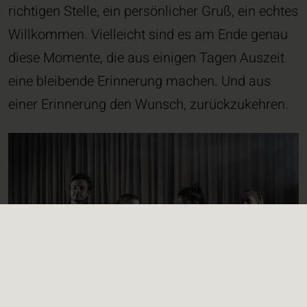
richtigen Stelle, ein persönlicher Gruß, ein echtes
Willkommen. Vielleicht sind es am Ende genau
diese Momente, die aus einigen Tagen Auszeit
eine bleibende Erinnerung machen. Und aus
einer Erinnerung den Wunsch, zurückzukehren.