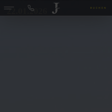
22.01.2026
BUCHEN
DE
ANFRAGEN
Hotel & Gastgeber
Zimmer & Angebote
Wellness & Yoga
Wein & Lu's Bunter Genuss
Rund um die Region