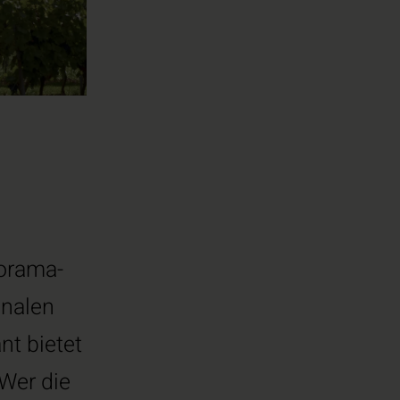
norama-
onalen
nt bietet
 Wer die