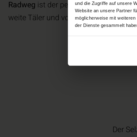
Radweg
ist der perfekte Begleiter fü
und die Zugriffe auf unsere 
Website an unsere Partner fü
weite Täler und vorbei an einigen der
möglicherweise mit weiteren
der Dienste gesammelt habe
Der Se