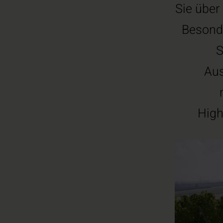
Sie über
Besonde
S
Aus
High