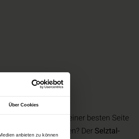
Über Cookies
ich im Sommer von seiner besten Seite
sattel aus zu erkunden? Der
Selztal-
 Medien anbieten zu können