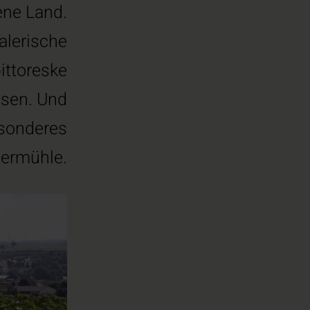
ene Land.
alerische
pittoreske
ssen. Und
esonderes
termühle.