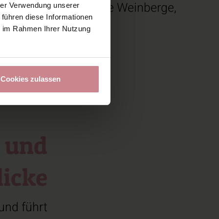
n
führt er durch sanfte Weinberge,
hrer Verwendung unserer
 führen diese Informationen
ie im Rahmen Ihrer Nutzung
Cookies zulassen
 und
licke
und führt