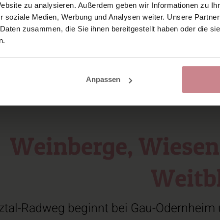
r aktive Genussmomente. Auf
67 Kilometer
Website zu analysieren. Außerdem geben wir Informationen zu I
r soziale Medien, Werbung und Analysen weiter. Unsere Partner
 schönsten Panoramen der Region.
 Daten zusammen, die Sie ihnen bereitgestellt haben oder die s
n.
Anpassen
Weinberge, Wiesen
Weitb
lztal-Radweg beginnt bei Gau-Odernheim 