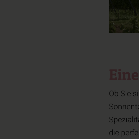
Eine
Ob Sie s
Sonnente
Speziali
die perf