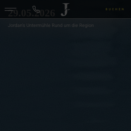
29.05.2026
BUCHEN
Jordan's Untermühle Rund um die Region
DE
ANFRAGEN
Hotel & Gastgeber
Zimmer & Angebote
Wellness & Yoga
Wein & Lu's Bunter Genuss
Rund um die Region