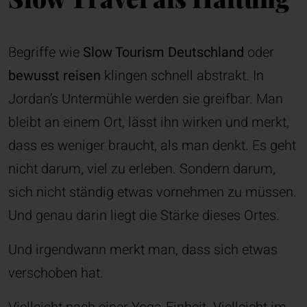
und merkt im Laufe des Tages, wie sich alles entschleunigt.
Kein Zeitplan. Kein „wir müssen noch“. Es reicht, zusammen
da zu sein.
Begriffe wie
Slow Tourism Deutschland
oder
bewusst reisen
klingen schnell abstrakt. In
Jordan’s Untermühle werden sie greifbar. Man
bleibt an einem Ort, lässt ihn wirken und merkt,
dass es weniger braucht, als man denkt. Es geht
nicht darum, viel zu erleben. Sondern darum,
sich nicht ständig etwas vornehmen zu müssen.
Und genau darin liegt die Stärke dieses Ortes.
Und irgendwann merkt man, dass sich etwas
verschoben hat.