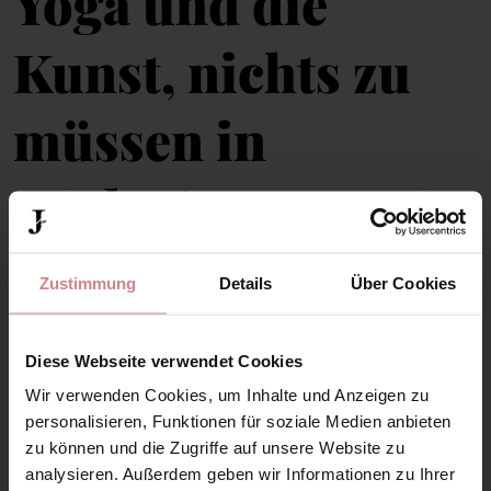
Yoga und die
Kunst, nichts zu
müssen in
Jordan’s
Untermühle
Zustimmung
Details
Über Cookies
Diese Webseite verwendet Cookies
Meist passiert es einfach. Man kommt an, legt
Wir verwenden Cookies, um Inhalte und Anzeigen zu
personalisieren, Funktionen für soziale Medien anbieten
die Tasche ab, schaut sich kurz um und merkt,
zu können und die Zugriffe auf unsere Website zu
dass nichts wartet. Kein Termin, kein Plan,
analysieren. Außerdem geben wir Informationen zu Ihrer