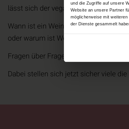
und die Zugriffe auf unsere 
lässt sich der vegane Ansatz leicht e
Website an unsere Partner fü
möglicherweise mit weiteren
Wann ist ein Wein vegan? Was ist am 
der Dienste gesammelt habe
oder warum ist Wein nicht immer veg
Fragen über Fragen, zu denen uns ein
Dabei stellen sich jetzt sicher viele die