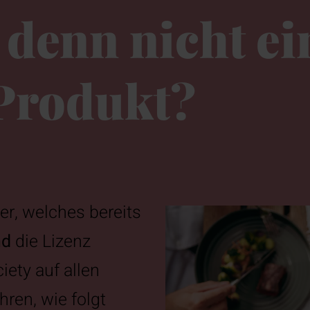
 denn nicht ei
 Produkt?
r, welches bereits
nd
die Lizenz
iety auf allen
ren, wie folgt