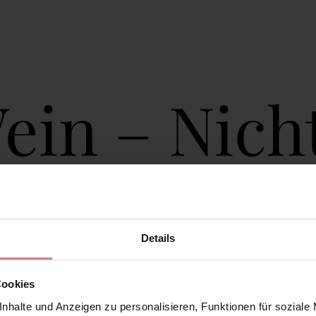
in – Nicht
sch gut!
Details
Cookies
che, denn man lernt hier nie aus.
Veganer
nhalte und Anzeigen zu personalisieren, Funktionen für soziale