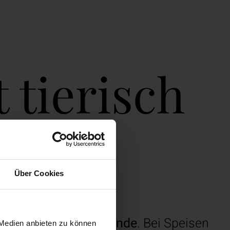
 tierisch
Über Cookies
 Wein ist in aller Munde
. Bei Speisen
 Medien anbieten zu können