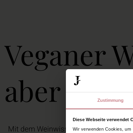
Veganer We
aber tieri
Zustimmung
Diese Webseite verwendet 
Mit dem Weinwissen ist das so eine Sa
Wir verwenden Cookies, um I