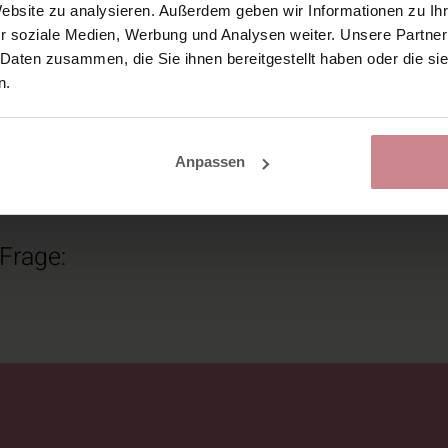
Website zu analysieren. Außerdem geben wir Informationen zu I
rklären, doch bei veganem Wein kommen do
r soziale Medien, Werbung und Analysen weiter. Unsere Partner
 Daten zusammen, die Sie ihnen bereitgestellt haben oder die s
Wein vegan oder was ist im Wein nicht v
n.
an?
Anpassen
Weingut unseres Vertrauens
nicht nur sp
 Frage: