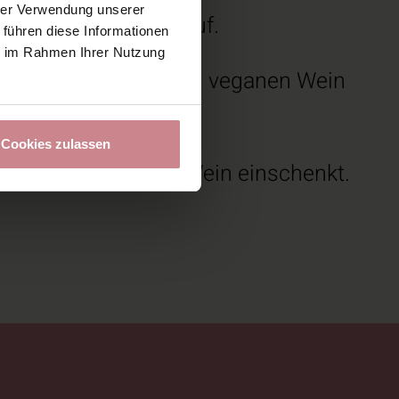
hrer Verwendung unserer
ch allerlei Fragen auf.
 führen diese Informationen
ie im Rahmen Ihrer Nutzung
egan? Wie erkenne ich veganen Wein
Cookies zulassen
richwörtlich reinen Wein einschenkt.