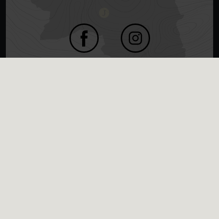
+49 (0) 6737 71000
info@jordans-untermuehle.de
Auszeit?
AUSSERHALB N°1
Jetzt buchen!