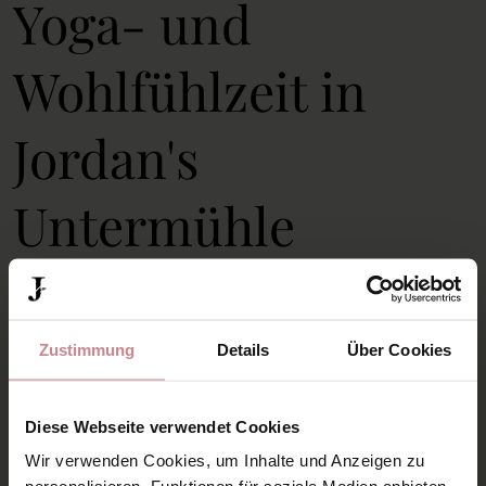
Yoga- und
Wohlfühlzeit in
Jordan's
Untermühle
Entschleunigung für
Zustimmung
Details
Über Cookies
Körper und Geist im
Diese Webseite verwendet Cookies
November
Wir verwenden Cookies, um Inhalte und Anzeigen zu