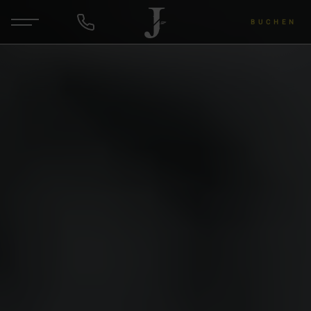
BUCHEN
DE
ANFRAGEN
Hotel & Gastgeber
Zimmer & Angebote
Wellness & Yoga
Wein & Lu's Bunter Genuss
Rund um die Region