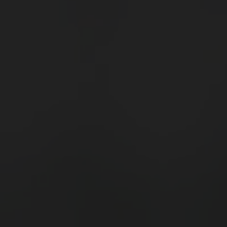
ein & Lu's Bunter Genu
Rund um die Region
Events
DE
EN