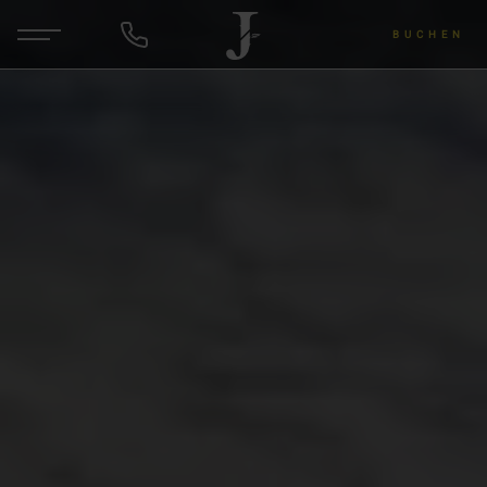
BUCHEN
DE
EN
ANFRAGEN
Hotel & Gastgeber
Zimmer & Angebote
Wellness & Yoga
Wein & Lu's Bunter Genuss
Rund um die Region