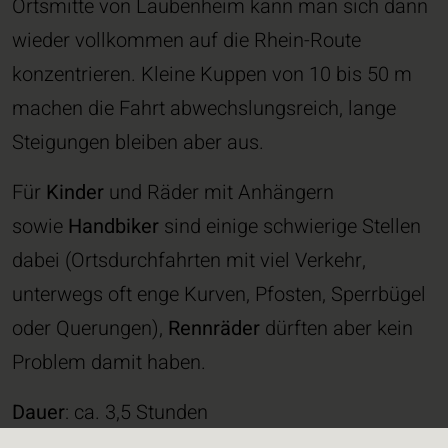
Ortsmitte von Laubenheim kann man sich dann
wieder vollkommen auf die Rhein-Route
konzentrieren. Kleine Kuppen von 10 bis 50 m
machen die Fahrt abwechslungsreich, lange
Steigungen bleiben aber aus.
Für
Kinder
und Räder mit Anhängern
sowie
Handbiker
sind einige schwierige Stellen
dabei (Ortsdurchfahrten mit viel Verkehr,
unterwegs oft enge Kurven, Pfosten, Sperrbügel
oder Querungen),
Rennräder
dürften aber kein
Problem damit haben.
Dauer
: ca. 3,5 Stunden