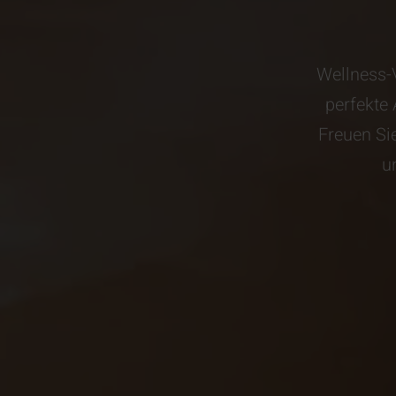
Wellness-V
perfekte 
Freuen Si
u