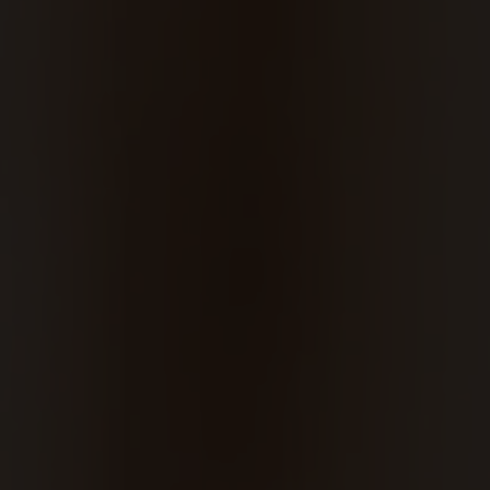
ein & Lu's Bunter Genu
Rund um die Region
Events
DE
EN