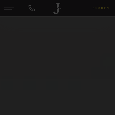
BUCHEN
DE
EN
ANFRAGEN
Hotel & Gastgeber
Zimmer & Angebote
Wellness & Yoga
Wein & Lu's Bunter Genuss
Rund um die Region