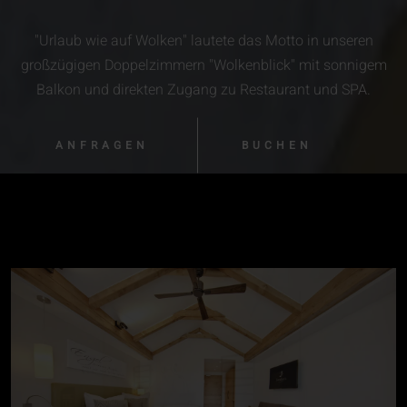
"Urlaub wie auf Wolken" lautete das Motto in unseren
großzügigen Doppelzimmern "Wolkenblick" mit sonnigem
Balkon und direkten Zugang zu Restaurant und SPA.
ANFRAGEN
BUCHEN