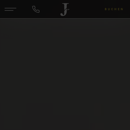
BUCHEN
DE
EN
ANFRAGEN
Hotel & Gastgeber
Zimmer & Angebote
Wellness & Yoga
Wein & Lu's Bunter Genuss
Rund um die Region