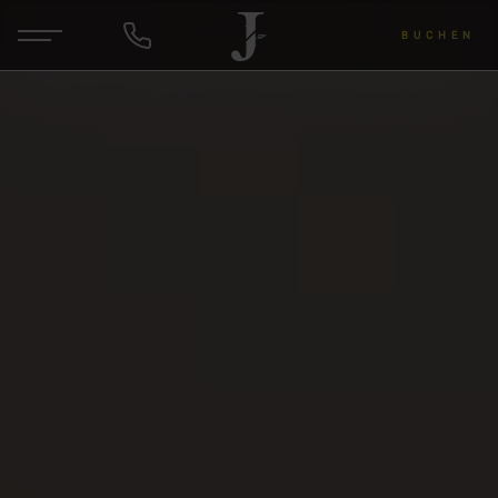
BUCHEN
DE
EN
ANFRAGEN
Hotel & Gastgeber
Zimmer & Angebote
Wellness & Yoga
Wein & Lu's Bunter Genuss
Rund um die Region